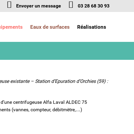
Envoyer un message
03 28 68 30 93
uipements
Eaux de surfaces
Réalisations
se existante – Station d’Epuration d’Orchies (59) :
 d’une centrifugeuse Alfa Laval ALDEC 75
ments (vannes, compteur, débitmètre,…)